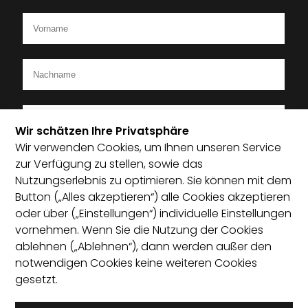
Wir schätzen Ihre Privatsphäre
Wir verwenden Cookies, um Ihnen unseren Service
Ich bin Mitglied im Startup-Verband
zur Verfügung zu stellen, sowie das
Nutzungserlebnis zu optimieren. Sie können mit dem
Ich habe die Datenschutzerklärung zur Kenntnis
Button („Alles akzeptieren“) alle Cookies akzeptieren
genommen und bin damit einverstanden, dass die von
oder über („Einstellungen“) individuelle Einstellungen
mir angegebenen Daten elektronisch erhoben und
vornehmen. Wenn Sie die Nutzung der Cookies
gespeichert werden. Mit dem Absenden erkläre ich mich
ablehnen („Ablehnen“), dann werden außer den
mit der Verarbeitung einverstanden.
notwendigen Cookies keine weiteren Cookies
gesetzt.
Absenden