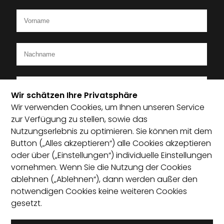
Wir schätzen Ihre Privatsphäre
Wir verwenden Cookies, um Ihnen unseren Service
Ich bin Mitglied im Startup-Verband
zur Verfügung zu stellen, sowie das
Nutzungserlebnis zu optimieren. Sie können mit dem
Ich habe die Datenschutzerklärung zur Kenntnis
Button („Alles akzeptieren“) alle Cookies akzeptieren
genommen und bin damit einverstanden, dass die von
oder über („Einstellungen“) individuelle Einstellungen
mir angegebenen Daten elektronisch erhoben und
vornehmen. Wenn Sie die Nutzung der Cookies
gespeichert werden. Mit dem Absenden erkläre ich mich
ablehnen („Ablehnen“), dann werden außer den
mit der Verarbeitung einverstanden.
notwendigen Cookies keine weiteren Cookies
gesetzt.
Absenden