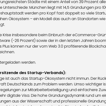
rungsreichsten Städte mit einem Anteil von 39 Prozent al
e Unterschiede: München liegt mit 14,5 Gründungen pro 1
ndeshauptstadt werden pro Kopf fast doppelt so viele Star
snahen Ökosystem – ein Modell das auch an Standorten wie
gt.
uelle Krise insbesondere beim Einbruch der eCommerce-Gr
tware (-26 Prozent) sowie der in den letzten Jahren boo
hes Plus können nur der vom Web 3.0 profitierende Blockch
zeichnen.
tergeladen werden.
orsitzende des Startup-Verbands):
Lage ist auch das Startup-Ökosystem nicht immun. Der Rü
ft Deutschlands zum Problem werden. Umso wichtiger ist 
gelungen zur Mitarbeiterbeteiligung und einfachere Zuw
mehr digitale Visa. Die hohe Gründungsdynamik rund um ei
dungen aus der Wissenschaft und professionelle Gründun