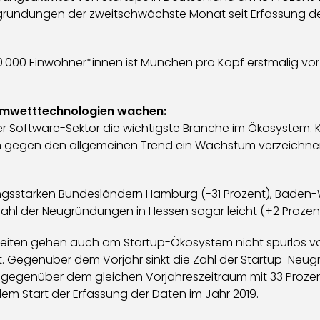
ugründungen der zweitschwächste Monat seit Erfassung de
.000 Einwohner*innen ist München pro Kopf erstmalig vor B
Umwetttechnologien wachen:
r Software-Sektor die wichtigste Branche im Ökosystem. K
 gegen den allgemeinen Trend ein Wachstum verzeichnen 
sstarken Bundesländern Hamburg (-31 Prozent), Baden-Wü
e Zahl der Neugründungen in Hessen sogar leicht (+2 Prozent
rheiten gehen auch am Startup-Ökosystem nicht spurlos vo
 Gegenüber dem Vorjahr sinkt die Zahl der Startup-Neug
g gegenüber dem gleichen Vorjahreszeitraum mit 33 Prozen
em Start der Erfassung der Daten im Jahr 2019.