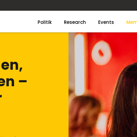
Politik
Research
Events
Mem
en,
en –
r