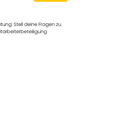
tung: Stell deine Fragen zu
tarbeiterbeteiligung
Dietrich | Graf Zedtw
Rechtsanwälte
Kostenlose 60-minütige 
erfahrenen Rechtsanwäl