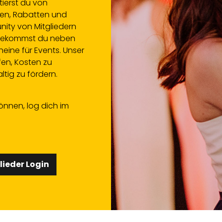
tierst du von
ten, Rabatten und
unity von Mitgliedern
e bekommst du neben
eine für Events. Unser
lfen, Kosten zu
tig zu fördern.
önnen, log dich im
lieder Login