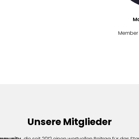
Ma
Member 
Unsere Mitglieder
mmunity,
die seit 2012 einen wertvollen Beitrag für das St