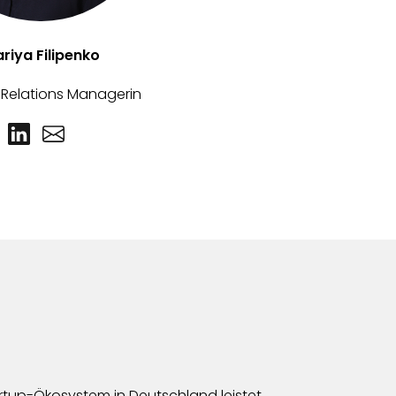
riya Filipenko
Relations Managerin
artup-Ökosystem in Deutschland leistet.