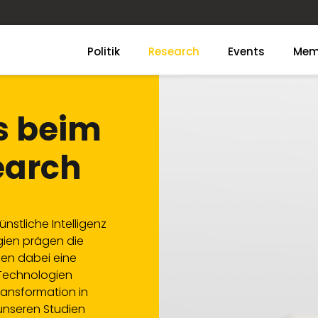
Politik
Research
Events
Mem
s beim
earch
nstliche Intelligenz
gien prägen die
elen dabei eine
 Technologien
ransformation in
 unseren Studien