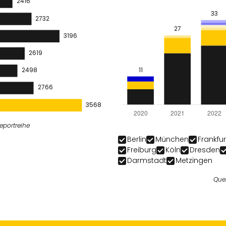
eportreihe
Berlin
München
Frankfu
Freiburg
Köln
Dresden
Darmstadt
Metzingen
Quel