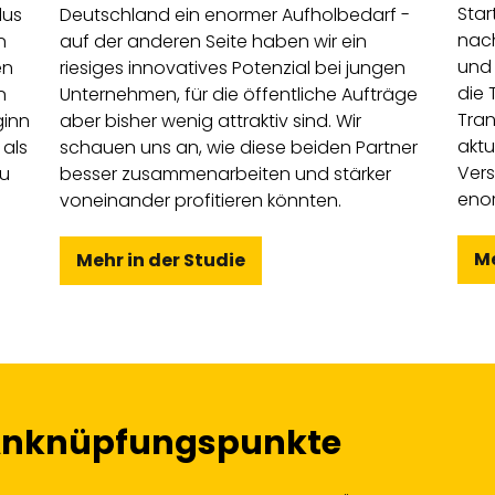
Star
lus
Deutschland ein enormer Aufholbedarf -
nach
n
auf der anderen Seite haben wir ein
und 
en
riesiges innovatives Potenzial bei jungen
die 
n
Unternehmen, für die öffentliche Aufträge
Tran
ginn
aber bisher wenig attraktiv sind. Wir
aktu
 als
schauen uns an, wie diese beiden Partner
Vers
zu
besser zusammenarbeiten und stärker
eno
voneinander profitieren könnten.
Me
Mehr in der Studie
 Anknüpfungspunkte