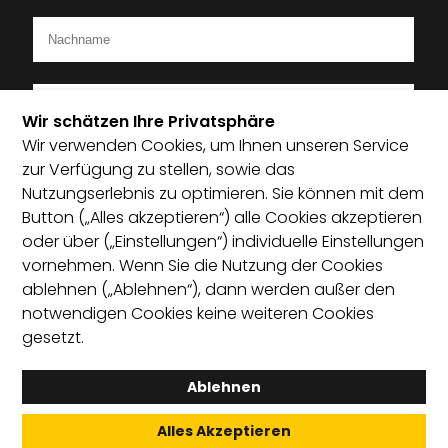
Wir schätzen Ihre Privatsphäre
Wir verwenden Cookies, um Ihnen unseren Service
Ich bin Mitglied im Startup-Verband
zur Verfügung zu stellen, sowie das
Nutzungserlebnis zu optimieren. Sie können mit dem
Ich habe die Datenschutzerklärung zur Kenntnis
Button („Alles akzeptieren“) alle Cookies akzeptieren
genommen und bin damit einverstanden, dass die von
oder über („Einstellungen“) individuelle Einstellungen
mir angegebenen Daten elektronisch erhoben und
vornehmen. Wenn Sie die Nutzung der Cookies
gespeichert werden. Mit dem Absenden erkläre ich mich
ablehnen („Ablehnen“), dann werden außer den
mit der Verarbeitung einverstanden.
notwendigen Cookies keine weiteren Cookies
gesetzt.
Absenden
Ablehnen
Alles Akzeptieren