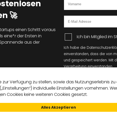
ostenlosen
n 🚀
tartups einen Schritt voraus
s eine*r der Ersten in
Ich bin Mitglied im
d Spannende aus der
Ich habe die Datenschutzerkl
einverstanden, dass die von 
und gespeichert werden. Mit 
Verarbeitung einverstanden.
zur Verfügung zu stellen, sowie das Nutzungserlebnis zu o
 („Einstellungen“) individuelle Einstellungen vornehmen. 
n Cookies keine weiteren Cookies gesetzt.
Alles Akzeptieren
Satzung
Leitprinzipien
Kontakt
Datens