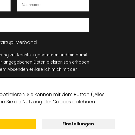
 Startup-Verband
ärung zur Kenntnis genommen und bin damit
mir angegebenen Daten elektronisch erhoben
dem Absenden erkläre ich mich mit der
Absenden
ptimieren. Sie können mit dem Button („Alles
Wenn Sie die Nutzung der Cookies ablehnen
Einstellungen
chutz­einstellungen
Datenschutz
Impressum