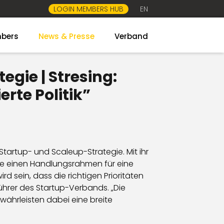
LOGIN MEMBERS HUB
EN
bers
News & Presse
Verband
gie | Stresing:
rte Politik”
tartup- und Scaleup-Strategie. Mit ihr
lte einen Handlungsrahmen für eine
 sein, dass die richtigen Prioritäten
hrer des Startup-Verbands. „Die
ährleisten dabei eine breite