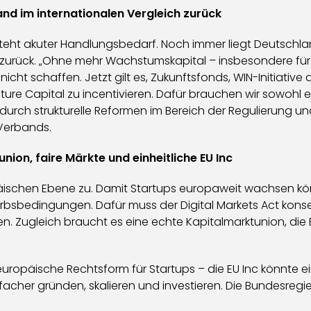
and im internationalen Vergleich zurück
eht akuter Handlungsbedarf. Noch immer liegt Deutschlan
h zurück. „Ohne mehr Wachstumskapital – insbesondere für
nicht schaffen. Jetzt gilt es, Zukunftsfonds, WIN-Initiati
ture Capital zu incentivieren. Dafür brauchen wir sowohl e
ch strukturelle Reformen im Bereich der Regulierung und i
-Verbands.
nion, faire Märkte und einheitliche EU Inc
äischen Ebene zu. Damit Startups europaweit wachsen kö
erbsbedingungen. Dafür muss der Digital Markets Act kon
ugleich braucht es eine echte Kapitalmarktunion, die Exit
 europäische Rechtsform für Startups – die EU Inc könnt
cher gründen, skalieren und investieren. Die Bundesregie