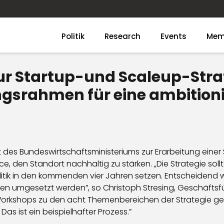
Politik
Research
Events
Mem
r Startup-und Scaleup-Strate
gsrahmen für eine ambitionie
des Bundeswirtschaftsministeriums zur Erarbeitung einer S
e, den Standort nachhaltig zu stärken. „Die Strategie sol
tik in den kommenden vier Jahren setzen. Entscheidend wird
n umgesetzt werden”, so Christoph Stresing, Geschäftsfü
orkshops zu den acht Themenbereichen der Strategie gew
as ist ein beispielhafter Prozess.”