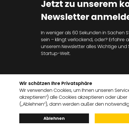
Jetzt zu unserem k
Newsletter anmelde
In weniger als 60 Sekunden in Sachen S
sein – klingt verlockend, oder? Erfahre al
unserem Newsletter alles Wichtige un
Startup-Welt.
Wir schätzen Ihre Privatsphäre
Wir verwenden Cookies, um Ihnen unseren Service 
akzeptieren“) alle Cookies akzeptieren oder über
(„Ablehnen“), dann werden außer den notwendige
Ablehnen
English