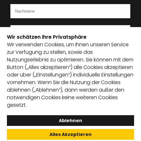
Wir schätzen Ihre Privatsphäre
Wir verwenden Cookies, um Ihnen unseren Service
Ich bin Mitglied im Startup-Verband
zur Verfügung zu stellen, sowie das
Nutzungserlebnis zu optimieren. Sie können mit dem
Ich habe die Datenschutzerklärung zur Kenntnis
Button („Alles akzeptieren“) alle Cookies akzeptieren
genommen und bin damit einverstanden, dass die von
oder über („Einstellungen“) individuelle Einstellungen
mir angegebenen Daten elektronisch erhoben und
vornehmen. Wenn Sie die Nutzung der Cookies
gespeichert werden. Mit dem Absenden erkläre ich mich
ablehnen („Ablehnen“), dann werden außer den
mit der Verarbeitung einverstanden.
notwendigen Cookies keine weiteren Cookies
gesetzt.
Absenden
Ablehnen
Alles Akzeptieren