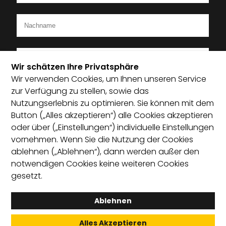
Wir schätzen Ihre Privatsphäre
Wir verwenden Cookies, um Ihnen unseren Service
Ich bin Mitglied im Startup-Verband
zur Verfügung zu stellen, sowie das
Nutzungserlebnis zu optimieren. Sie können mit dem
Ich habe die Datenschutzerklärung zur Kenntnis
Button („Alles akzeptieren“) alle Cookies akzeptieren
genommen und bin damit einverstanden, dass die von
oder über („Einstellungen“) individuelle Einstellungen
mir angegebenen Daten elektronisch erhoben und
vornehmen. Wenn Sie die Nutzung der Cookies
gespeichert werden. Mit dem Absenden erkläre ich mich
ablehnen („Ablehnen“), dann werden außer den
mit der Verarbeitung einverstanden.
notwendigen Cookies keine weiteren Cookies
gesetzt.
Absenden
Ablehnen
Alles Akzeptieren