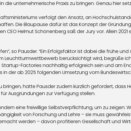
in die unternehmerische Praxis zu bringen. Genau hier set
ftsministeriums verfolgt den Ansatz, an Hochschulstandor
affen. Die Blaupause dafür ist das Konzept der Gründu
 CEO Helmut Schönenberg saß der Jury vor. Allein 2021 e
n”, so Pausder. “Ein Erfolgsfaktor ist dabei die frühe und
m Leuchtturmwettbewerb berücksichtigt wird, begrüße ich 
tartup-Factories nachhaltig erfolgreich sein und am Ende
ts in der ab 2025 folgenden Umsetzung vom Bundeswirtscha
u bringen, hatte Pausder zudem kürzlich gefordert, dass 
elt für Ausgründungen zur Verfügung stellen.
, sondern eine freiwillige Selbstverpflichtung, um zu zeigen
ängigkeit von Forschung und Lehre – sie muss gewährleist
macht werden – davon profitieren Gesellschaft und Wirt