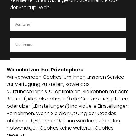
Newsletter alles Wichtige und Spannende aus
der Startup-Welt.
Wir schätzen Ihre Privatsphäre
Wir verwenden Cookies, um Ihnen unseren Service
Ich bin Mitglied im Startup-Verband
zur Verfügung zu stellen, sowie das
Nutzungserlebnis zu optimieren. Sie können mit dem
Ich habe die Datenschutzerklärung zur Kenntnis
Button („Alles akzeptieren“) alle Cookies akzeptieren
genommen und bin damit einverstanden, dass die von
oder über („Einstellungen“) individuelle Einstellungen
mir angegebenen Daten elektronisch erhoben und
vornehmen. Wenn Sie die Nutzung der Cookies
gespeichert werden. Mit dem Absenden erkläre ich mich
ablehnen („Ablehnen“), dann werden außer den
mit der Verarbeitung einverstanden.
notwendigen Cookies keine weiteren Cookies
gesetzt.