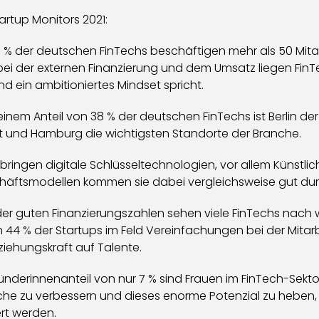
artup Monitors 2021:
 % der deutschen FinTechs beschäftigen mehr als 50 Mit
bei der externen Finanzierung und dem Umsatz liegen FinTe
 ein ambitioniertes Mindset spricht.
einem Anteil von 38 % der deutschen FinTechs ist Berlin de
t und Hamburg die wichtigsten Standorte der Branche.
 bringen digitale Schlüsseltechnologien, vor allem Künstlich
schäftsmodellen kommen sie dabei vergleichsweise gut durc
der guten Finanzierungszahlen sehen viele FinTechs nach
44 % der Startups im Feld Vereinfachungen bei der Mitarbe
ziehungskraft auf Talente.
nderinnenanteil von nur 7 % sind Frauen im FinTech-Sektor
che zu verbessern und dieses enorme Potenzial zu heben,
ert werden.