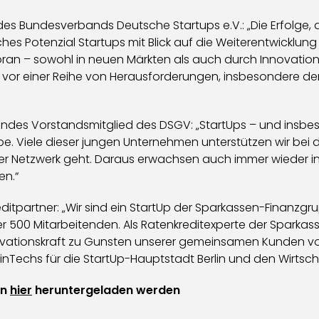
des Bundesverbands Deutsche Startups e.V.: „Die Erfolge,
es Potenzial Startups mit Blick auf die Weiterentwicklun
 voran – sowohl in neuen Märkten als auch durch Innovati
s vor einer Reihe von Herausforderungen, insbesondere de
ndes Vorstandsmitglied des DSGV: „StartUps – und insbeso
e. Viele dieser jungen Unternehmen unterstützen wir bei d
ser Netzwerk geht. Daraus erwachsen auch immer wieder i
en.“
ditpartner: „Wir sind ein StartUp der Sparkassen-Finanzgru
 500 Mitarbeitenden. Als Ratenkreditexperte der Sparkas
ationskraft zu Gunsten unserer gemeinsamen Kunden vor
FinTechs für die StartUp-Hauptstadt Berlin und den Wirts
nn
hier
heruntergeladen werden