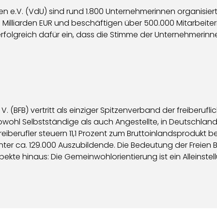
 e.V. (VdU) sind rund 1.800 Unternehmerinnen organisiert
lliarden EUR und beschäftigen über 500.000 Mitarbeiteri
erfolgreich dafür ein, dass die Stimme der Unternehmerinnen
V. (BFB) vertritt als einziger Spitzenverband der freiber
owohl Selbstständige als auch Angestellte, in Deutschland. 
eiberufler steuern 11,1 Prozent zum Bruttoinlandsprodukt be
nter ca. 129.000 Auszubildende. Die Bedeutung der Freien 
kte hinaus: Die Gemeinwohlorientierung ist ein Alleinstel