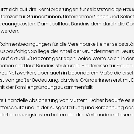
ützt sich auf drei Kernforderungen für selbstständige Fra
lternzeit für Gründer*innen, Unternehmer*innen und Selbs
etreuungskosten. Damit soll laut Bündnis dem durch die 
 werden.
 Rahmenbedingungen für die Vereinbarkeit einer selbststä
sbaufähig“. So liege der Anteil der Gründerinnen in Deutsc
in auf aktuell 53 Prozent gestiegen, beide Werte seien in
tion sind laut Bündnis strukturelle Hindernisse für Fraue
e zu Netzwerken, aber auch in besonderem Maße die ersch
ist von großer Bedeutung, da viele Gründerinnen erst mit
t der Familiengründung zusammenfällt.
re finanzielle Absicherung von Müttern. Daher bedürfe es 
terschutz und in der Ausgestaltung und Berechnung des 
Kinderbetreuungskosten halten die drei Verbände in diese