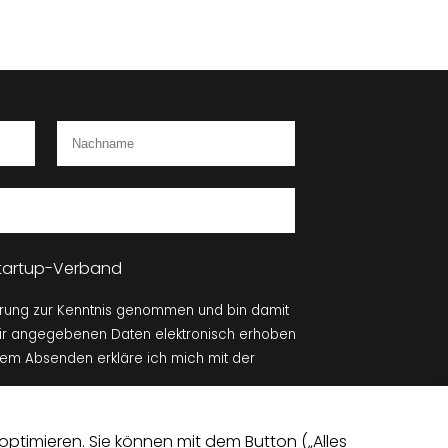
 Startup-Verband
ärung zur Kenntnis genommen und bin damit
mir angegebenen Daten elektronisch erhoben
dem Absenden erkläre ich mich mit der
Absenden
ptimieren. Sie können mit dem Button („Alles