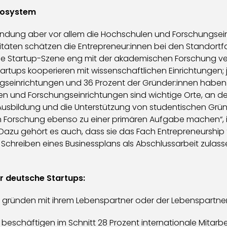
kosystem
Gründung aber vor allem die Hochschulen und Forschungsei
itäten schätzen die Entrepreneur:innen bei den Standort
ie Startup-Szene eng mit der akademischen Forschung verb
Startups kooperieren mit wissenschaftlichen Einrichtunge
einrichtungen und 36 Prozent der Gründer:innen haben i
en und Forschungseinrichtungen sind wichtige Orte, an 
usbildung und die Unterstützung von studentischen Gründer
Forschung ebenso zu einer primären Aufgabe machen“, ist
Dazu gehört es auch, dass sie das Fach Entrepreneurship fr
hreiben eines Businessplans als Abschlussarbeit zulass
r deutsche Startups:
 gründen mit ihrem Lebenspartner oder der Lebenspartner
 beschäftigen im Schnitt 28 Prozent internationale Mitarbei