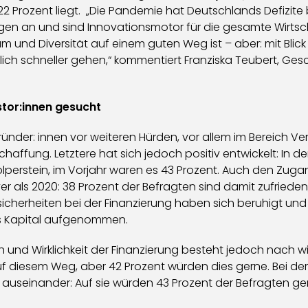
 22 Prozent liegt. „Die Pandemie hat Deutschlands Defizite
gen an und sind Innovationsmotor für die gesamte Wirtscha
und Diversität auf einem guten Weg ist – aber: mit Blic
lich schneller gehen,“ kommentiert Franziska Teubert, Ge
stor:innen gesucht
nder: innen vor weiteren Hürden, vor allem im Bereich V
haffung. Letztere hat sich jedoch positiv entwickelt: In 
lperstein, im Vorjahr waren es 43 Prozent. Auch den Zugan
er als 2020: 38 Prozent der Befragten sind damit zufrieden
cherheiten bei der Finanzierung haben sich beruhigt und
s Kapital aufgenommen.
und Wirklichkeit der Finanzierung besteht jedoch nach wi
auf diesem Weg, aber 42 Prozent würden dies gerne. Bei de
auseinander: Auf sie würden 43 Prozent der Befragten gern