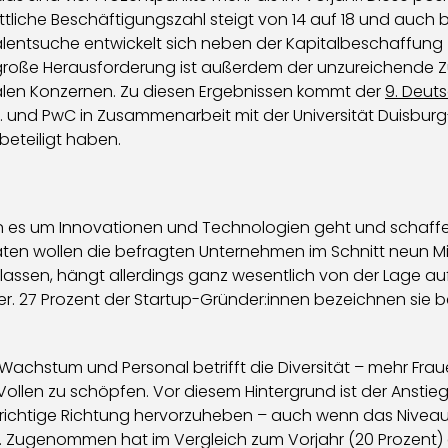
ttliche Beschäftigungszahl steigt von 14 auf 18 und auch
lentsuche entwickelt sich neben der Kapitalbeschaffung z
 große Herausforderung ist außerdem der unzureichende
alen Konzernen. Zu diesen Ergebnissen kommt der
9. Deut
 und PwC in Zusammenarbeit mit der Universität Duisburg-
beteiligt haben.
enn es um Innovationen und Technologien geht und schaf
en wollen die befragten Unternehmen im Schnitt neun Mita
 lassen, hängt allerdings ganz wesentlich von der Lage a
er. 27 Prozent der Startup-Gründer:innen bezeichnen sie be
t Wachstum und Personal betrifft die Diversität – mehr Fra
llen zu schöpfen. Vor diesem Hintergrund ist der Anstieg 
die richtige Richtung hervorzuheben – auch wenn das Nivea
st. Zugenommen hat im Vergleich zum Vorjahr (20 Prozent)