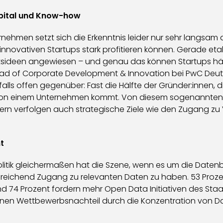
apital und Know-how
ernehmen setzt sich die Erkenntnis leider nur sehr langsam
innovativen Startups stark profitieren können. Gerade eta
ideen angewiesen – und genau das können Startups häufi
 Head of Corporate Development & Innovation bei PwC Deut
ls offen gegenüber: Fast die Hälfte der Gründer:innen, d
 von einem Unternehmen kommt. Von diesem sogenannten
ndern verfolgen auch strategische Ziele wie den Zugang zu
t
olitik gleichermaßen hat die Szene, wenn es um die Daten
eichend Zugang zu relevanten Daten zu haben. 53 Prozen
nd 74 Prozent fordern mehr Open Data Initiativen des Staa
einen Wettbewerbsnachteil durch die Konzentration von D