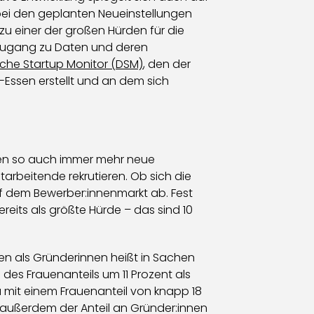
 bei den geplanten Neueinstellungen
u einer der großen Hürden für die
 Zugang zu Daten und deren
sche Startup Monitor (DSM)
, den der
Essen erstellt und an dem sich
fen so auch immer mehr neue
rbeitende rekrutieren. Ob sich die
uf dem Bewerber:innenmarkt ab. Fest
reits als größte Hürde – das sind 10
uen als Gründerinnen heißt in Sachen
des Frauenanteils um 11 Prozent als
u mit einem Frauenanteil von knapp 18
 außerdem der Anteil an Gründer:innen