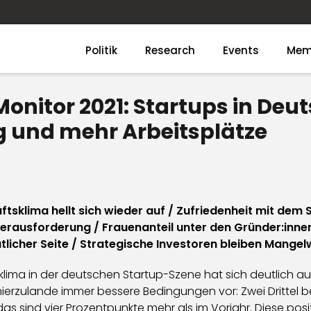
Politik
Research
Events
Mem
onitor 2021: Startups in Deu
und mehr Arbeitsplätze
ftsklima hellt sich wieder auf / Zufriedenheit mit de
ausforderung / Frauenanteil unter den Gründer:innen st
licher Seite / Strategische Investoren bleiben Mange
klima in der deutschen Startup-Szene hat sich deutlich au
 hierzulande immer bessere Bedingungen vor: Zwei Dritte
das sind vier Prozentpunkte mehr als im Vorjahr. Diese posi