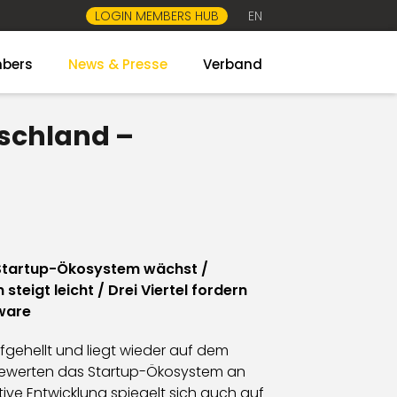
LOGIN MEMBERS HUB
EN
bers
News & Presse
Verband
tschland –
m Startup-Ökosystem wächst /
eigt leicht / Drei Viertel fordern
lware
fgehellt und liegt wieder auf dem
l bewerten das Startup-Ökosystem an
tive Entwicklung spiegelt sich auch auf