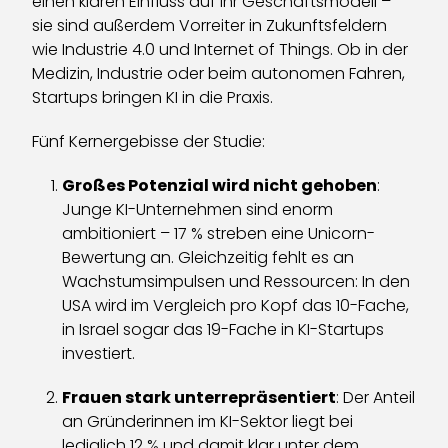
einen klaren Einfluss auf ihr Geschäftsmodell –
sie sind außerdem Vorreiter in Zukunftsfeldern
wie Industrie 4.0 und Internet of Things. Ob in der
Medizin, Industrie oder beim autonomen Fahren,
Startups bringen KI in die Praxis.
Fünf Kernergebisse der Studie:
Großes Potenzial wird nicht gehoben
:
Junge KI-Unternehmen sind enorm
ambitioniert – 17 % streben eine Unicorn-
Bewertung an. Gleichzeitig fehlt es an
Wachstumsimpulsen und Ressourcen: In den
USA wird im Vergleich pro Kopf das 10-Fache,
in Israel sogar das 19-Fache in KI-Startups
investiert.
Frauen stark unterrepräsentiert
: Der Anteil
an Gründerinnen im KI-Sektor liegt bei
lediglich 12 % und damit klar unter dem