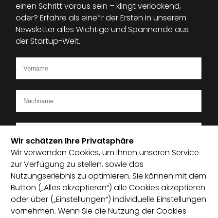
einen Schritt voraus sein – klingt verlockend,
oder? Erfahre als eine*r der Ersten in unserem
Newsletter alles Wichtige und Spannende aus
der Startup-Welt.
Wir schätzen Ihre Privatsphäre
Wir verwenden Cookies, um Ihnen unseren Service
Ich bin Mitglied im Startup-Verband
zur Verfügung zu stellen, sowie das
Nutzungserlebnis zu optimieren. Sie können mit dem
Ich habe die Datenschutzerklärung zur Kenntnis
Button („Alles akzeptieren“) alle Cookies akzeptieren
genommen und bin damit einverstanden, dass die von
oder über („Einstellungen“) individuelle Einstellungen
mir angegebenen Daten elektronisch erhoben und
vornehmen. Wenn Sie die Nutzung der Cookies
gespeichert werden. Mit dem Absenden erkläre ich mich