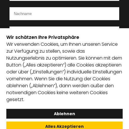
Wir schätzen Ihre Privatsphäre
Wir verwenden Cookies, um Ihnen unseren Service
Ich bin Mitglied im Startup-Verband
zur Verfügung zu stellen, sowie das
Nutzungserlebnis zu optimieren. Sie können mit dem
Ich habe die Datenschutzerklärung zur Kenntnis
Button („Alles akzeptieren“) alle Cookies akzeptieren
genommen und bin damit einverstanden, dass die von
oder über („Einstellungen“) individuelle Einstellungen
mir angegebenen Daten elektronisch erhoben und
vornehmen. Wenn Sie die Nutzung der Cookies
gespeichert werden. Mit dem Absenden erkläre ich mich
ablehnen („Ablehnen“), dann werden außer den
mit der Verarbeitung einverstanden.
notwendigen Cookies keine weiteren Cookies
gesetzt.
Absenden
Ablehnen
Alles Akzeptieren