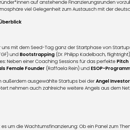
ünder*innen auf anstehende Finanzierungsrunden vorzube
 Atmosphäre viel Gelegenheit zum Austausch mit der deuts
Überblick
 uns mit dem Seed-Tag ganz der Startphase von Startups
HTGF) und
Bootstrapping
(Dr. Philipp Kadelbach, flightrigh
es: Neben einer Coaching Sessions für das perfekte
Pitch
als Female Founder
(Raffaela Rein) und
ESOP-Program
n außerdem ausgewählte Startups bei der
Angel Investor
tert nehmen auch zahlreiche weitere Angels aus dem Netzw
t es um die Wachtumsfinanzierung: Ob ein Panel zum T