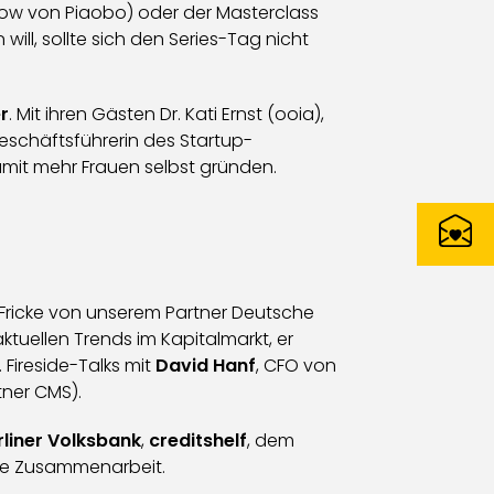
now von Piaobo) oder der Masterclass
will, sollte sich den Series-Tag nicht
r
. Mit ihren Gästen Dr. Kati Ernst (ooia),
Geschäftsführerin des Startup-
mit mehr Frauen selbst gründen.
 Fricke von unserem Partner Deutsche
aktuellen Trends im Kapitalmarkt, er
Fireside-Talks mit
David Hanf
, CFO von
tner CMS).
rliner Volksbank
,
creditshelf
, dem
ute Zusammenarbeit.