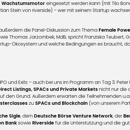
ter Wachstumsmotor
eingesetzt werden kann (mit Tilo Bo
tian Stein von riverside) – wer mit seinem Startup wachsen 
ist außerdem die Panel-Diskussion zum Thema
Female Powe
 sowie Thomas Jarzombek, MdB, spricht Franziska Teubert, 
tartup-Ökosystem und welche Bedingungen es braucht, da
IPO und Exits – auch bei uns im Programm an Tag 3: Peter
irect Listings, SPACs und Private Markets
nicht nur die 
uf den Grund. Außerdem erwarten die Teilnehmenden u.a. 
sterclasses
zu
SPACs und Blockchain
(von unserem Par
he Sigle
, dem
Deutsche Börse Venture Network
, der
Be
en Bank
sowie
Riverside
für die Unterstützung und die g