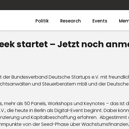
Politik
Research
Events
Mem
eek startet – Jetzt noch anm
ltet der Bundesverband Deutsche Startups e.V. mit freundli
echtsanwälten und Steuerberatern mbB und der Deutsche 
es, mehr als 50 Panels, Workshops und Keynotes – das ist 
 die heute in Berlin als Digital-Event beginnt. Dabei kön
nanzierung und Kapitalbeschaffung erfahren. Abgestimmt 
mmpunkte von der Seed-Phase über Wachstumsfinanzierung