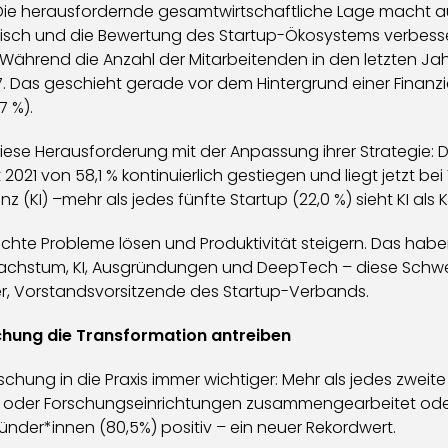
: Die herausfordernde gesamtwirtschaftliche Lage macht 
tisch und die Bewertung des Startup-Ökosystems verbesser
hrend die Anzahl der Mitarbeitenden in den letzten Jahren
,7. Das geschieht gerade vor dem Hintergrund einer Finanzi
7 %).
ese Herausforderung mit der Anpassung ihrer Strategie: De
eit 2021 von 58,1 % kontinuierlich gestiegen und liegt jetzt b
nz (KI) –mehr als jedes fünfte Startup (22,0 %) sieht KI al
 echte Probleme lösen und Produktivität steigern. Das hab
t, Wachstum, KI, Ausgründungen und DeepTech – diese Sch
r, Vorstandsvorsitzende des Startup-Verbands.
chung die Transformation antreiben
hung in die Praxis immer wichtiger: Mehr als jedes zweite S
oder Forschungseinrichtungen zusammengearbeitet oder w
ünder*innen (80,5%) positiv – ein neuer Rekordwert.