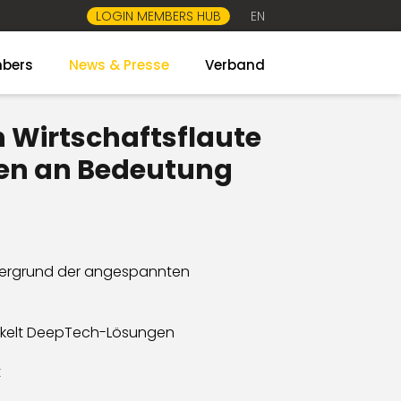
LOGIN MEMBERS HUB
EN
bers
News & Presse
Verband
n Wirtschaftsflaute
nen an Bedeutung
ntergrund der angespannten
wickelt DeepTech-Lösungen
ft