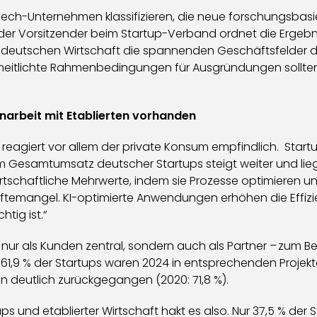
epTech-Unternehmen klassifizieren, die neue forschungsbas
ender Vorsitzender beim Startup-Verband ordnet die Ergebni
deutschen Wirtschaft die spannenden Geschäftsfelder der
itlichte Rahmenbedingungen für Ausgründungen sollten U
arbeit mit Etablierten vorhanden
n reagiert vor allem der private Konsum empfindlich. Start
 Gesamtumsatz deutscher Startups steigt weiter und liegt 
rtschaftliche Mehrwerte, indem sie Prozesse optimieren un
äftemangel. KI-optimierte Anwendungen erhöhen die Effizien
htig ist.“
 nur als Kunden zentral, sondern auch als Partner – zum B
. 61,9 % der Startups waren 2024 in entsprechenden Projekte
en deutlich zurückgegangen (2020: 71,8 %).
 und etablierter Wirtschaft hakt es also. Nur 37,5 % der 