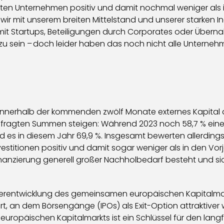
ten Unternehmen positiv und damit nochmal weniger als im
 mit unserem breiten Mittelstand und unserer starken Indu
mit Startups, Beteiligungen durch Corporates oder Über
u sein – doch leider haben das noch nicht alle Unternehm
en, innerhalb der kommenden zwölf Monate externes Kapit
gefragten Summen steigen: Während 2023 noch 58,7 % eine
es in diesem Jahr 69,9 %. Insgesamt bewerten allerdings n
stitionen positiv und damit sogar weniger als in den Vorja
nanzierung generell großer Nachholbedarf besteht und sich
eiterentwicklung des gemeinsamen europäischen Kapitalmark
t, an dem Börsengänge (IPOs) als Exit-Option attraktiver we
europäischen Kapitalmarkts ist ein Schlüssel für den langfri