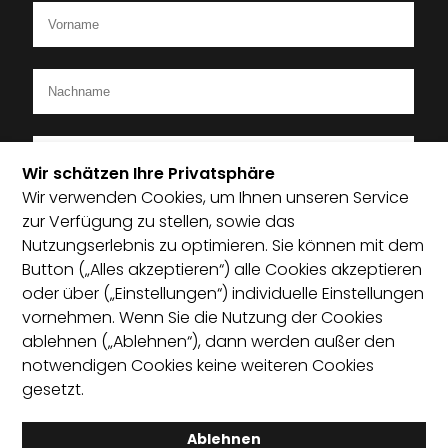
Wir schätzen Ihre Privatsphäre
Wir verwenden Cookies, um Ihnen unseren Service
Ich bin Mitglied im Startup-Verband
zur Verfügung zu stellen, sowie das
Nutzungserlebnis zu optimieren. Sie können mit dem
Ich habe die Datenschutzerklärung zur Kenntnis
Button („Alles akzeptieren“) alle Cookies akzeptieren
genommen und bin damit einverstanden, dass die von
oder über („Einstellungen“) individuelle Einstellungen
mir angegebenen Daten elektronisch erhoben und
vornehmen. Wenn Sie die Nutzung der Cookies
gespeichert werden. Mit dem Absenden erkläre ich mich
ablehnen („Ablehnen“), dann werden außer den
mit der Verarbeitung einverstanden.
notwendigen Cookies keine weiteren Cookies
gesetzt.
Absenden
Ablehnen