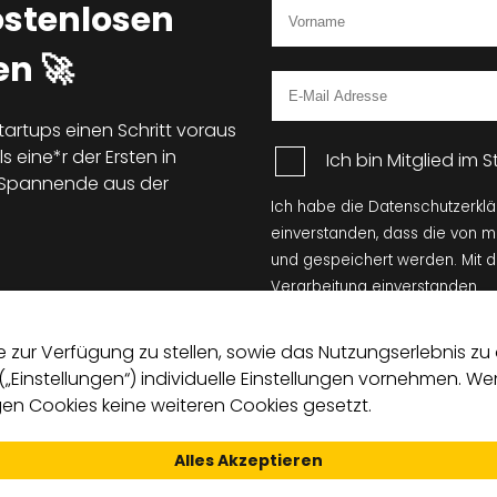
ostenlosen
n 🚀
tartups einen Schritt voraus
s eine*r der Ersten in
Ich bin Mitglied im
d Spannende aus der
Ich habe die Datenschutzerkl
einverstanden, dass die von 
und gespeichert werden. Mit 
Verarbeitung einverstanden.
zur Verfügung zu stellen, sowie das Nutzungserlebnis zu o
 („Einstellungen“) individuelle Einstellungen vornehmen. 
n Cookies keine weiteren Cookies gesetzt.
Alles Akzeptieren
Satzung
Leitprinzipien
Kontakt
Datens