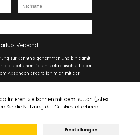
 Startup-Verband
ärung zur Kenntnis genommen und bin damit
mir angegebenen Daten elektronisch erhoben
dem Absenden erkläre ich mich mit der
Absenden
ptimieren. Sie können mit dem Button („Alles
Wenn Sie die Nutzung der Cookies ablehnen
Einstellungen
chutz­einstellungen
Datenschutz
Impressum