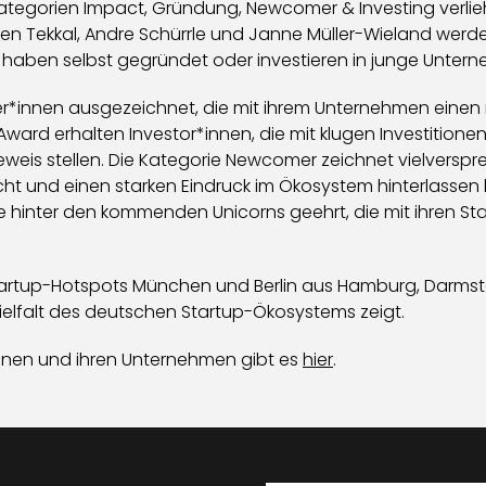
 Kategorien Impact, Gründung, Newcomer & Investing verli
üzen Tekkal, Andre Schürrle und Janne Müller-Wieland werd
 haben selbst gegründet oder investieren in junge Unter
r*innen ausgezeichnet, die mit ihrem Unternehmen einen n
ward erhalten Investor*innen, die mit klugen Investitionen
eweis stellen. Die Kategorie Newcomer zeichnet vielversp
rreicht und einen starken Eindruck im Ökosystem hinterlasse
 hinter den kommenden Unicorns geehrt, die mit ihren St
tup-Hotspots München und Berlin aus Hamburg, Darmstadt
ielfalt des deutschen Startup-Ökosystems zeigt.
innen und ihren Unternehmen gibt es
hier
.