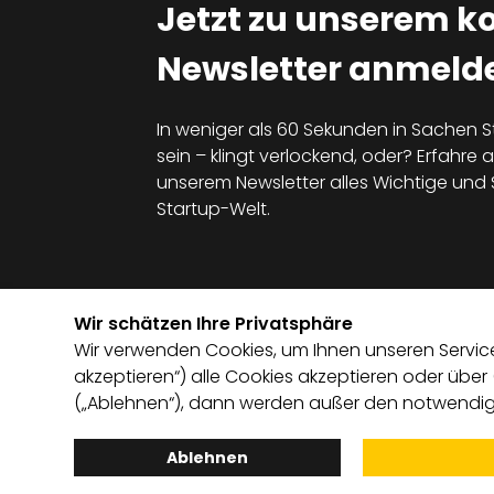
Jetzt zu unserem k
Newsletter anmelde
In weniger als 60 Sekunden in Sachen S
sein – klingt verlockend, oder? Erfahre al
unserem Newsletter alles Wichtige un
Startup-Welt.
Wir schätzen Ihre Privatsphäre
Wir verwenden Cookies, um Ihnen unseren Service 
akzeptieren“) alle Cookies akzeptieren oder über
(„Ablehnen“), dann werden außer den notwendige
Ablehnen
English