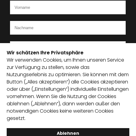
Wir schätzen Ihre Privatsphäre
Wir verwenden Cookies, um Ihnen unseren Service
Ich bin Mitglied im Startup-Verband
zur Verfügung zu stellen, sowie das
Nutzungserlebnis zu optimieren. Sie können mit dem
Ich habe die Datenschutzerklärung zur Kenntnis
Button („Alles akzeptieren“) alle Cookies akzeptieren
genommen und bin damit einverstanden, dass die von
oder über („Einstellungen“) individuelle Einstellungen
mir angegebenen Daten elektronisch erhoben und
vornehmen. Wenn Sie die Nutzung der Cookies
gespeichert werden. Mit dem Absenden erkläre ich mich
ablehnen („Ablehnen“), dann werden außer den
mit der Verarbeitung einverstanden.
notwendigen Cookies keine weiteren Cookies
gesetzt.
Absenden
Ablehnen