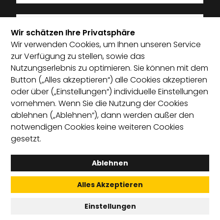
Wir schätzen Ihre Privatsphäre
Wir verwenden Cookies, um Ihnen unseren Service
Ich bin Mitglied im Startup-Verband
zur Verfügung zu stellen, sowie das
Nutzungserlebnis zu optimieren. Sie können mit dem
Ich habe die Datenschutzerklärung zur Kenntnis
Button („Alles akzeptieren“) alle Cookies akzeptieren
genommen und bin damit einverstanden, dass die von
oder über („Einstellungen“) individuelle Einstellungen
mir angegebenen Daten elektronisch erhoben und
vornehmen. Wenn Sie die Nutzung der Cookies
gespeichert werden. Mit dem Absenden erkläre ich mich
ablehnen („Ablehnen“), dann werden außer den
mit der Verarbeitung einverstanden.
notwendigen Cookies keine weiteren Cookies
gesetzt.
Absenden
Ablehnen
Alles Akzeptieren
English
Satzung
Leitprinzipien
Kontakt
Einstellungen
Datenschutz­einstellungen
Datenschutz
Impressum