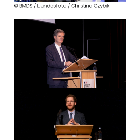
© BMDS / bundesfoto / Christina Czybik