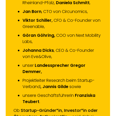
Rheinland-Pfalz,
Daniela Schmitt
,
Jan Born
, CTO von Circunomics,
Viktor Schiller,
CFO & Co-Founder von
Greenable,
Göran Göhring,
COO
von Next Mobility
Labs,
Johanna Dicks
, CEO & Co-Founder
von Eve&Olive,
unser
Landessprecher Gregor
Demmer,
Projektleiter Research beim Startup-
Verband
, Jannis Gilde
sowie
unsere Geschäftsführerin
Franziska
Teubert
.
Ob
Startup-Gründer*in, Investor*in oder