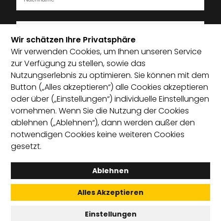
Wir schätzen Ihre Privatsphäre
Wir verwenden Cookies, um Ihnen unseren Service
Ich bin Mitglied im Startup-Verband
zur Verfügung zu stellen, sowie das
Nutzungserlebnis zu optimieren. Sie können mit dem
Ich habe die Datenschutzerklärung zur Kenntnis
Button („Alles akzeptieren“) alle Cookies akzeptieren
genommen und bin damit einverstanden, dass die von
oder über („Einstellungen“) individuelle Einstellungen
mir angegebenen Daten elektronisch erhoben und
vornehmen. Wenn Sie die Nutzung der Cookies
gespeichert werden. Mit dem Absenden erkläre ich mich
ablehnen („Ablehnen“), dann werden außer den
mit der Verarbeitung einverstanden.
notwendigen Cookies keine weiteren Cookies
gesetzt.
Absenden
Ablehnen
Alles Akzeptieren
English
Satzung
Leitprinzipien
Kontakt
Einstellungen