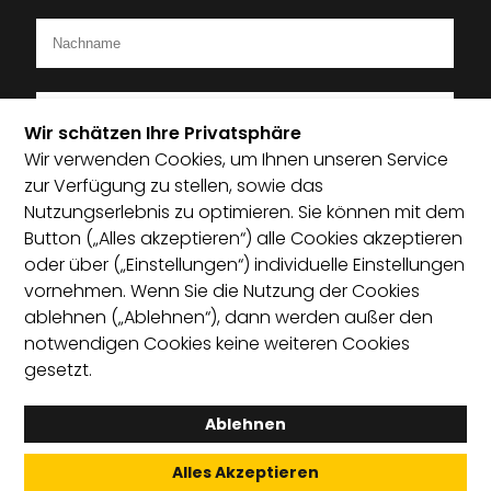
Wir schätzen Ihre Privatsphäre
Wir verwenden Cookies, um Ihnen unseren Service
Ich bin Mitglied im Startup-Verband
zur Verfügung zu stellen, sowie das
Nutzungserlebnis zu optimieren. Sie können mit dem
Ich habe die Datenschutzerklärung zur Kenntnis
Button („Alles akzeptieren“) alle Cookies akzeptieren
genommen und bin damit einverstanden, dass die von
oder über („Einstellungen“) individuelle Einstellungen
mir angegebenen Daten elektronisch erhoben und
vornehmen. Wenn Sie die Nutzung der Cookies
gespeichert werden. Mit dem Absenden erkläre ich mich
ablehnen („Ablehnen“), dann werden außer den
mit der Verarbeitung einverstanden.
notwendigen Cookies keine weiteren Cookies
gesetzt.
Absenden
Ablehnen
Alles Akzeptieren