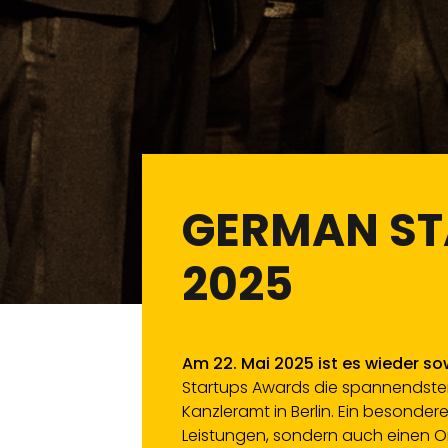
GERMAN S
2025
Am 22. Mai 2025 ist es wieder so
Startups Awards die spannendsten
Kanzleramt in Berlin. Ein besonde
Leistungen, sondern auch einen O