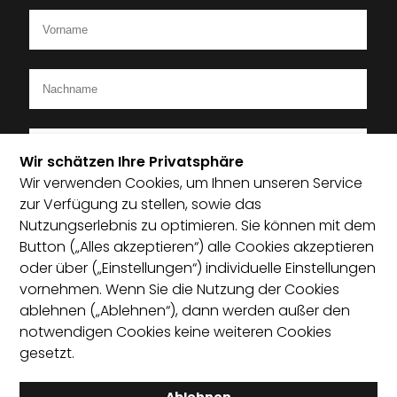
Wir schätzen Ihre Privatsphäre
Wir verwenden Cookies, um Ihnen unseren Service
Ich bin Mitglied im Startup-Verband
zur Verfügung zu stellen, sowie das
Nutzungserlebnis zu optimieren. Sie können mit dem
Ich habe die Datenschutzerklärung zur Kenntnis
Button („Alles akzeptieren“) alle Cookies akzeptieren
genommen und bin damit einverstanden, dass die von
oder über („Einstellungen“) individuelle Einstellungen
mir angegebenen Daten elektronisch erhoben und
vornehmen. Wenn Sie die Nutzung der Cookies
gespeichert werden. Mit dem Absenden erkläre ich mich
ablehnen („Ablehnen“), dann werden außer den
mit der Verarbeitung einverstanden.
notwendigen Cookies keine weiteren Cookies
gesetzt.
Absenden