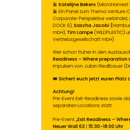
🎤
Katelijne Bekers
(MicroHarvest 
🎤 Ein Panel zum Thema Venture Cl
Corporate-Perspektive verbindet,
DOCK 6),
Sascha Jacobi (
Hamburg
mbH),
Tim Lampe
(WILDPLASTIC) 
Vertriebsgesellschaft mbH)
Wer schon früher in den Austaus
Readiness – Where preparation 
Impulsen von Julian Riedlbauer (Dr
🎟️
Sichert euch jetzt euren Platz 
Achtung!
Pre-Event Exit-Readiness sowie d
separaten Locations statt.
Pre-Event
„Exit Readiness – Wher
Neuer Wall 63
|
15:30–18:00 Uhr