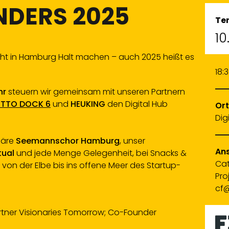
NDERS 2025
Te
10
nicht in Hamburg Halt machen – auch 2025 heißt es
18:
hr
steuern wir gemeinsam mit unseren Partnern
TTO DOCK 6
und
HEUKING
den Digital Hub
Ort
Dig
däre
Seemannschor Hamburg
, unser
Ans
tual
und jede Menge Gelegenheit, bei Snacks &
Cat
 von der Elbe bis ins offene Meer des Startup-
Pro
cf@
tner Visionaries Tomorrow; Co-Founder