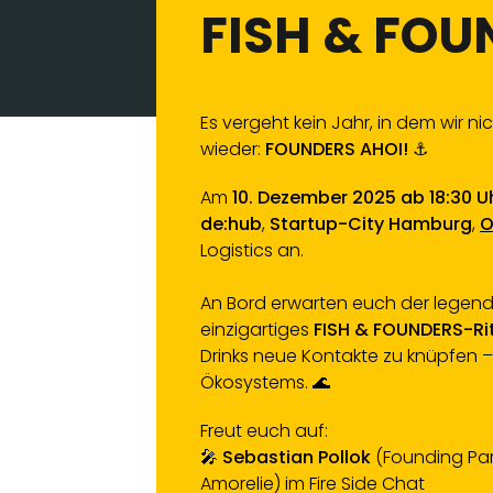
FISH & FOU
Es vergeht kein Jahr, in dem wir 
wieder:
FOUNDERS AHOI!
⚓️
Am
10. Dezember 2025 ab 18:30 U
de:hub
,
Startup-City Hamburg
,
O
Logistics an.
An Bord erwarten euch der legen
einzigartiges
FISH & FOUNDERS-Ri
Drinks neue Kontakte zu knüpfen –
Ökosystems. 🌊
Freut euch auf:
🎤
Sebastian Pollok
(Founding Par
Amorelie) im Fire Side Chat