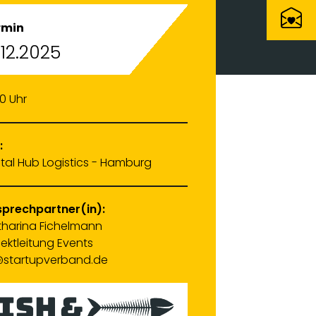
rmin
.12.2025
30 Uhr
:
ital Hub Logistics - Hamburg
prechpartner(in):
harina Fichelmann
jektleitung Events
startupverband.de