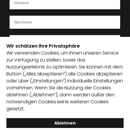
Wir schätzen Ihre Privatsphäre
Wir verwenden Cookies, um Ihnen unseren Service
Ich bin Mitglied im Startup-Verband
zur Verfügung zu stellen, sowie das
Nutzungserlebnis zu optimieren. Sie können mit dem
Ich habe die Datenschutzerklärung zur Kenntnis
Button („Alles akzeptieren“) alle Cookies akzeptieren
genommen und bin damit einverstanden, dass die von
oder über („Einstellungen“) individuelle Einstellungen
mir angegebenen Daten elektronisch erhoben und
vornehmen. Wenn Sie die Nutzung der Cookies
gespeichert werden. Mit dem Absenden erkläre ich mich
ablehnen („Ablehnen“), dann werden außer den
mit der Verarbeitung einverstanden.
notwendigen Cookies keine weiteren Cookies
gesetzt.
Absenden
Ablehnen