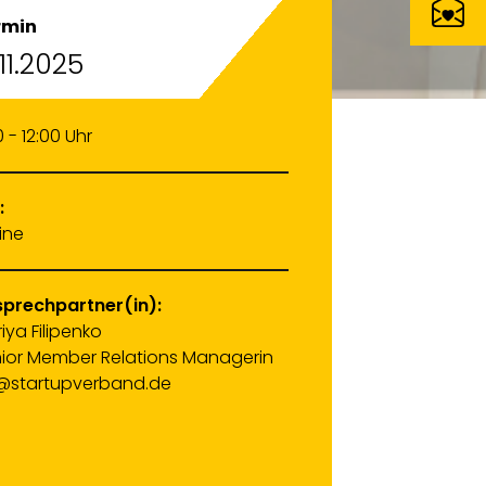
rmin
.11.2025
0 - 12:00 Uhr
:
ine
prechpartner(in):
iya Filipenko
ior Member Relations Managerin
@startupverband.de