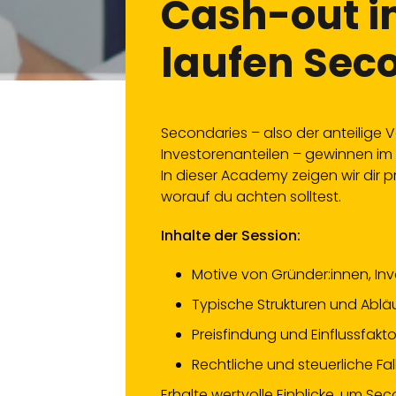
Cash-out i
laufen Sec
Secondaries – also der anteilige 
Investorenanteilen – gewinnen 
In dieser Academy zeigen wir dir 
worauf du achten solltest.
Inhalte der Session:
Motive von Gründer:innen, In
Typische Strukturen und Abl
Preisfindung und Einflussfakt
Rechtliche und steuerliche Fall
Erhalte wertvolle Einblicke, um Se