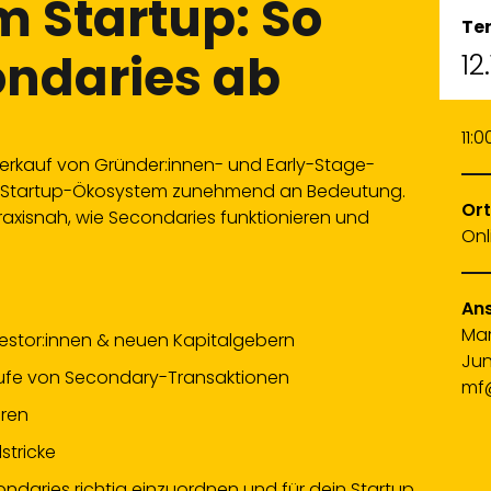
m Startup: So
Te
ondaries ab
12
11:0
Verkauf von Gründer:innen- und Early-Stage-
im Startup-Ökosystem zunehmend an Bedeutung.
Ort
praxisnah, wie Secondaries funktionieren und
Onl
Ans
Mar
vestor:innen & neuen Kapitalgebern
Jun
äufe von Secondary-Transaktionen
mf
oren
stricke
condaries richtig einzuordnen und für dein Startup