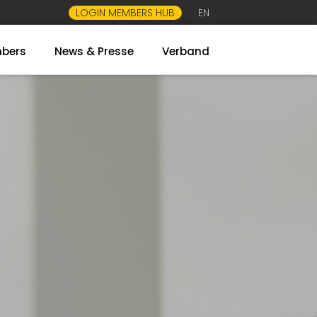
LOGIN MEMBERS HUB
EN
bers
News & Presse
Verband