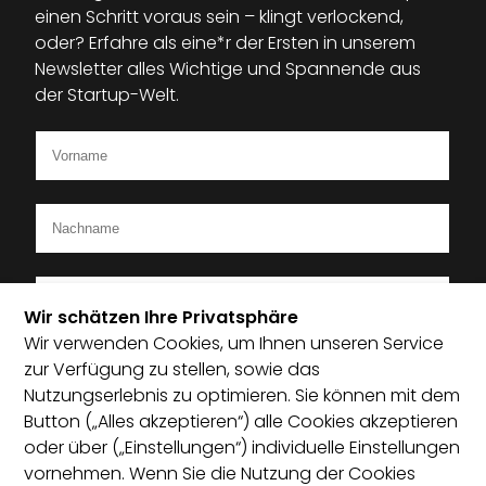
einen Schritt voraus sein – klingt verlockend,
oder? Erfahre als eine*r der Ersten in unserem
Newsletter alles Wichtige und Spannende aus
der Startup-Welt.
Wir schätzen Ihre Privatsphäre
Wir verwenden Cookies, um Ihnen unseren Service
Ich bin Mitglied im Startup-Verband
zur Verfügung zu stellen, sowie das
Nutzungserlebnis zu optimieren. Sie können mit dem
Ich habe die Datenschutzerklärung zur Kenntnis
Button („Alles akzeptieren“) alle Cookies akzeptieren
genommen und bin damit einverstanden, dass die von
oder über („Einstellungen“) individuelle Einstellungen
mir angegebenen Daten elektronisch erhoben und
vornehmen. Wenn Sie die Nutzung der Cookies