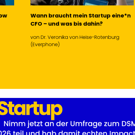
ne*n
Members Spotlight 5: mentcape
von
Mia Ansorge
(Startup-Verband)