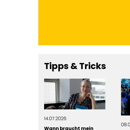
Tipps & Tricks
08.04.2025
08.
t mein