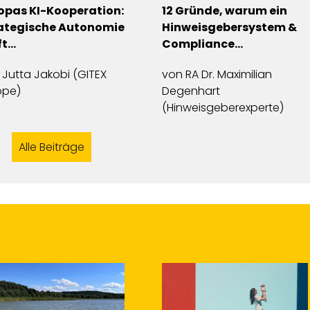
Gründe, warum ein
9 Finanzierungs-Tipps
weisgebersystem &
für Startups – So kommt
mpliance…
ihr an Kapital
n
RA Dr. Maximilian
von
Ruth Schöllhammer
enhart
(smartaxxess)
nweisgeberexperte)
Alle Beiträge