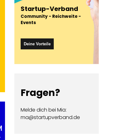
Startup-Verband
Members Spotlight 4: Galagos
Community - Reichweite -
Events
von
Mia Ansorge
(Startup-Verband)
Deine Vorteile
Fragen?
Melde dich bei Mia:
ma@startupverband.de