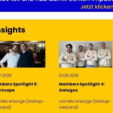
nsights
06.2026
13.04.2026
bers Spotlight 4:
Das neue
lagos
Bundestariftreuegesetz:
Was ist zu tun für…
n
Mia Ansorge
(Startup-
band)
von
Dr. Matthias Kühn