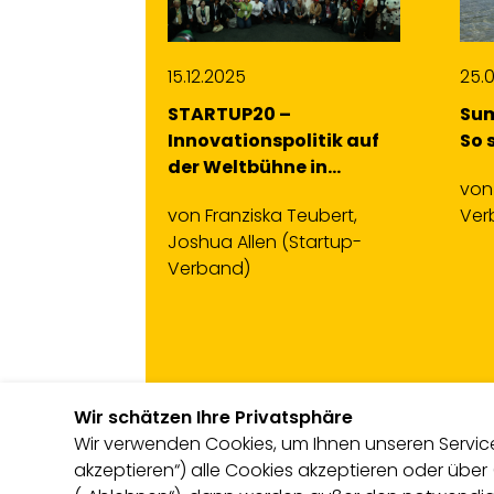
25.07.2024
01.
Summer Team Retreat:
War
olitik auf
So stärkt ihr euer Team
The
e in…
etw
von
Jana Pyrek
(Startup-
Teubert,
Verband)
vo
Startup-
Wir schätzen Ihre Privatsphäre
Wir verwenden Cookies, um Ihnen unseren Service 
akzeptieren“) alle Cookies akzeptieren oder über