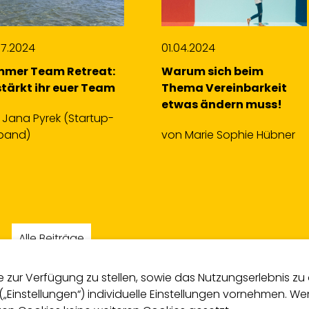
04.2024
09.03.2023
um sich beim
7 Best Practices, um das
ma Vereinbarkeit
Wissen von
as ändern muss!
Entwickler*innen…
n
Marie Sophie Hübner
von
Manuela Sayin
(Stackstream)
Alle Beiträge
zur Verfügung zu stellen, sowie das Nutzungserlebnis zu o
 („Einstellungen“) individuelle Einstellungen vornehmen. 