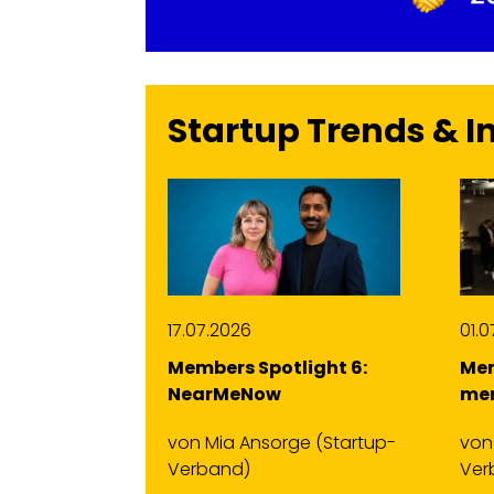
Startup Trends & I
01.07.2026
01.
light 6:
Members Spotlight 5:
Mem
mentcape
Ga
ge
(Startup-
von
Mia Ansorge
(Startup-
vo
Verband)
Ver