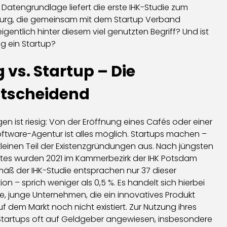
ge Datengrundlage liefert die erste IHK-Studie zum
rg, die gemeinsam mit dem Startup Verband
gentlich hinter diesem viel genutzten Begriff? Und ist
g ein Startup?
vs. Startup – Die
ntscheidend
n ist riesig: Von der Eröffnung eines Cafés oder einer
oftware-Agentur ist alles möglich. Startups machen –
 kleinen Teil der Existenzgründungen aus. Nach jüngsten
tes wurden 2021 im Kammerbezirk der IHK Potsdam
ß der IHK-Studie entsprachen nur 37 dieser
n – sprich weniger als 0,5 %. Es handelt sich hierbei
e, junge Unternehmen, die ein innovatives Produkt
f dem Markt noch nicht existiert. Zur Nutzung ihres
tartups oft auf Geldgeber angewiesen, insbesondere