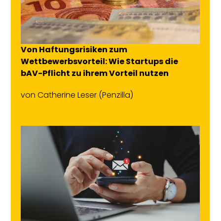
Von Haftungsrisiken zum
Wettbewerbsvorteil: Wie Startups die
bAV-Pflicht zu ihrem Vorteil nutzen
von
Catherine Leser
(Penzilla)