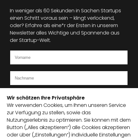
In weniger als 60 Sekunden in Sachen Startups
einen Schritt voraus sein – klingt verlockend,
oder? Erfahre als eine*r der Ersten in unserem
Newsletter alles Wichtige und Spannende aus
der Startup-Welt.
Wir schätzen Ihre Privatsphäre
Wir verwenden Cookies, um Ihnen unseren Service
zur Verfügung zu stellen, sowie das
Ich bin Mitglied im Startup-Verband
Nutzungserlebnis zu optimieren. Sie können mit dem
Button („Alles akzeptieren“) alle Cookies akzeptieren
Ich habe die Datenschutzerklärung zur Kenntnis
oder über („Einstellungen“) individuelle Einstellungen
genommen und bin damit einverstanden, dass die von