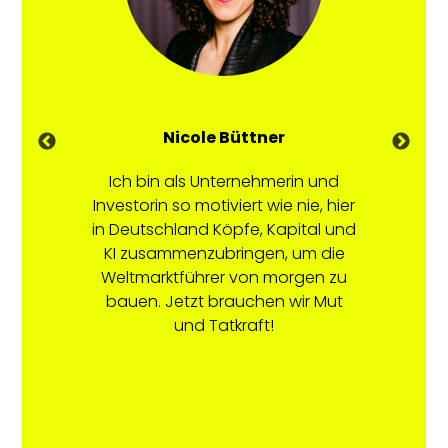
Nicole Büttner
r
Ich bin als Unternehmerin und
M
Investorin so motiviert wie nie, hier
D
in
in Deutschland Köpfe, Kapital und
 die
KI zusammenzubringen, um die
St
Weltmarktführer von morgen zu
Te
nnen
bauen. Jetzt brauchen wir Mut
se
trag
und Tatkraft!
hie
n
V