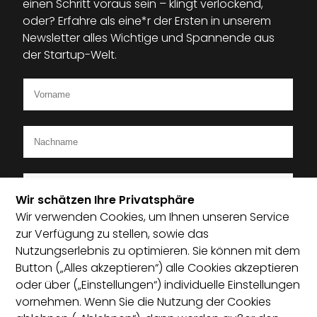
einen Schritt voraus sein – klingt verlockend,
oder? Erfahre als eine*r der Ersten in unserem
Newsletter alles Wichtige und Spannende aus
der Startup-Welt.
Wir schätzen Ihre Privatsphäre
Wir verwenden Cookies, um Ihnen unseren Service
Ich bin Mitglied im Startup-Verband
zur Verfügung zu stellen, sowie das
Nutzungserlebnis zu optimieren. Sie können mit dem
Ich habe die Datenschutzerklärung zur Kenntnis
Button („Alles akzeptieren“) alle Cookies akzeptieren
genommen und bin damit einverstanden, dass die von
oder über („Einstellungen“) individuelle Einstellungen
mir angegebenen Daten elektronisch erhoben und
vornehmen. Wenn Sie die Nutzung der Cookies
gespeichert werden. Mit dem Absenden erkläre ich mich