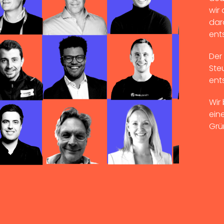
wir
dar
ent
Der
Ste
ent
Wir
ein
Grün