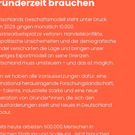
ründerzeit brauchen
tschlands Geschäftsmodell steht unter Druck:
ein 2025 gingen monatlich 10.000
ustriearbeitsplätze verloren. Handelskonflikte,
politische Unsicherheiten und der demografische
del verschärfen die Lage und bringen unser
heriges Exportmodell an seine Grenzen.
tschland muss umsteuern – und das ist möglich.
n wir haben alle Voraussetzungen dafür: eine
ernational herausragende Forschungslandschaft,
-Talente, industrielle Stärke und eine neue
eration von Gründer*innen, die sich den
ausforderungen stellt und Neues in Deutschland
baut.
eits heute arbeiten 500.000 Menschen in
tschen Startups und Scaleups. Jetzt brauchen