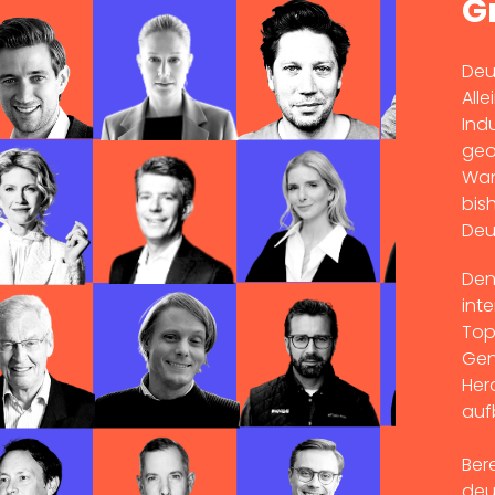
G
Deu
All
Ind
geo
Wan
bis
Deu
Den
int
Top
Gen
Her
auf
Ber
deu